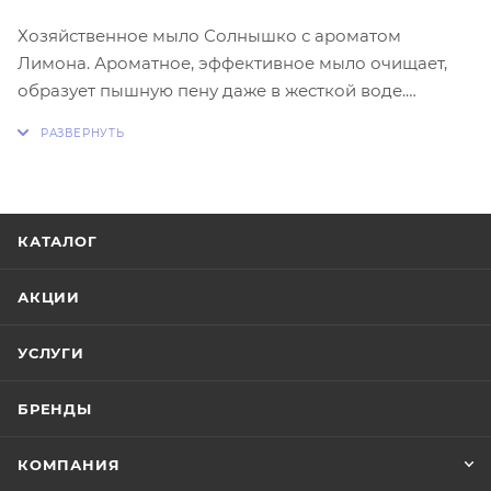
Хозяйственное мыло Солнышко с ароматом
Лимона. Ароматное, эффективное мыло очищает,
образует пышную пену даже в жесткой воде.
Изготовлено из НАТУРАЛЬНОГО сырья
высочайшего качества. Мыло подходит для
замачивания, стирки, мытья рук и посуды. Не сушит
и не раздражает.
КАТАЛОГ
АКЦИИ
УСЛУГИ
БРЕНДЫ
КОМПАНИЯ