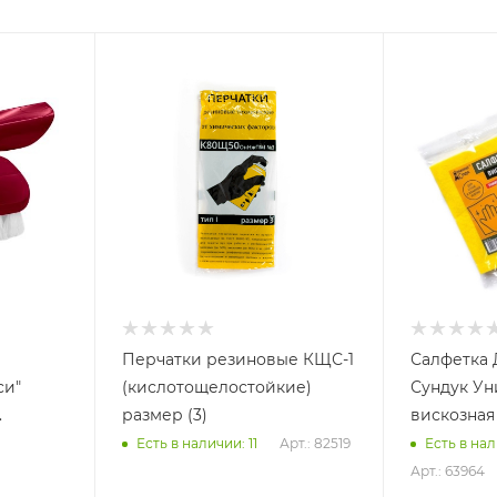
Перчатки резиновые КЩС-1
Салфетка
си"
(кислотощелостойкие)
Сундук Ун
.
размер (3)
вискозная
Арт.: 82519
Есть в наличии: 11
Есть в нал
Арт.: 63964