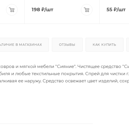
198
₽
/шт
55
₽
/шт
АЛИЧИЕ В МАГАЗИНАХ
ОТЗЫВЫ
КАК КУПИТЬ
ковров и мягкой мебели "Сияние". Чистящее средство "С
биля и любые текстильные покрытия. Спрей для чистки 
алкивая ее наружу. Средство освежает цвет изделий, со
средство не оставляет следов на очищаемой поверхност
т антистатическими свойствами. Чистящие средства "Си
а также обеспечат деликатное очищение для поверхност
стки оконных стекол, зеркал, стеклянных поверхностей 
оверхностей от различных видов загрязнений: пыль, гря