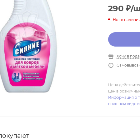
290
₽
/
Нет в наличи
Хочу в под
Самовывоз 
Цена действите
цен в розничны
Информация о т
внешнем виде и
 покупают