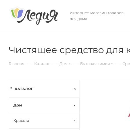
Интернет-магазин товаров
для дома
Чистящее средство для 
—
—
—
—
Главная
Каталог
Дом
Бытовая химия
Сре
КАТАЛОГ
Дом
Красота