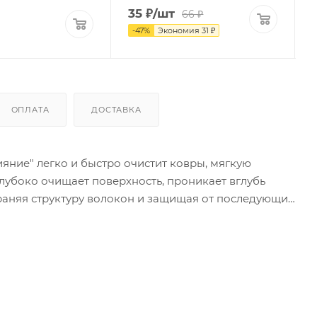
35
₽
/шт
66
₽
-
47
%
Экономия
31
₽
ОПЛАТА
ДОСТАВКА
ияние" легко и быстро очистит ковры, мягкую
глубоко очищает поверхность, проникает вглубь
храняя структуру волокон и защищая от последующих
и, делая ее светлее. Специальный комплекс
яние" прекрасно подойдут для ежедневной и
ей, требующих особого ухода. Средства "Сияние"
витрин и витражей, а также пластиковых окон и
зь, отпечатки пальцев, остатки насекомых.