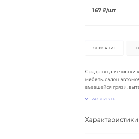
167
₽
/шт
ОПИСАНИЕ
Н
Средство для чистки 
мебель, салон автомо
въевшейся грязи, выт
загрязнений. Моющее 
компонентов обладае
генеральной уборки, 
предназначены для чи
Характеристики
твердых полимерных п