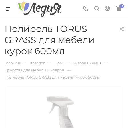
0
Полироль TORUS
GRASS для мебели
курок 600мл
—
—
—
—
Главная
Каталог
Дом
Бытовая химия
—
Средства для мебели и ковров
Полироль TORUS GRASS для мебели курок 600мл