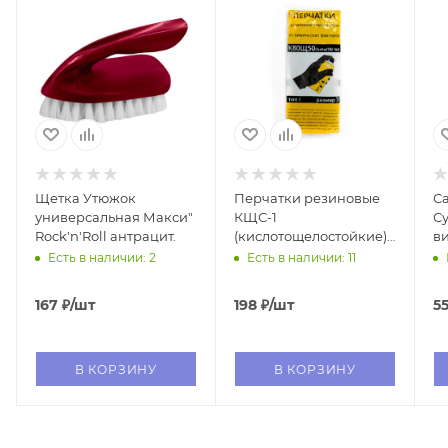
Щетка Утюжок
Перчатки резиновые
С
универсальная Макси"
КЩС-1
С
Rock'n'Roll антрацит.
(кислотощелостойкие)
в
размер (3)
Есть в наличии: 2
Есть в наличии: 11
167
₽
/шт
198
₽
/шт
5
В КОРЗИНУ
В КОРЗИНУ