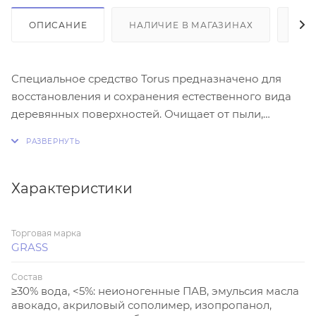
ОПИСАНИЕ
НАЛИЧИЕ В МАГАЗИНАХ
ОТ
Специальное средство Torus предназначено для
восстановления и сохранения естественного вида
деревянных поверхностей. Очищает от пыли,
разводов, пятен, обладает антистатическим
эффектом. Благодаря маслу авокадо защищает
мебель и придает блеск. Позволяет улучшить
внешний вид, скрывает легкие повреждения.
Характеристики
Торговая марка
GRASS
Состав
≥30% вода, <5%: неионогенные ПАВ, эмульсия масла
авокадо, акриловый сополимер, изопропанол,