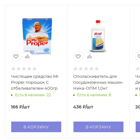
Чистящее средство Mr.
Ополаскиватель для
Ч
Proper порошок С
посудомоечных машин
Д
отбеливателем 400гр
Ника-ОПМ 1,0кг
и
Есть в наличии: 22
Есть в наличии: 8
166
₽
/шт
436
₽
/шт
2
В КОРЗИНУ
В КОРЗИНУ