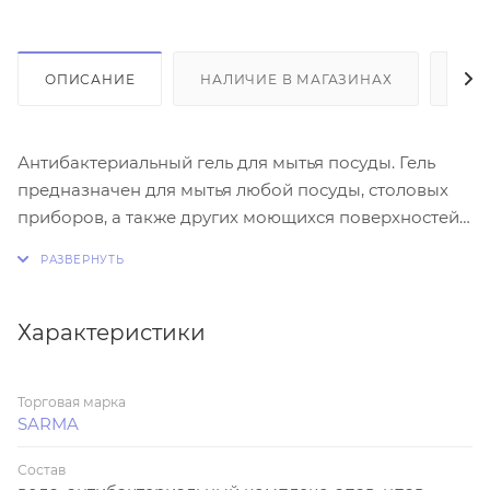
ОПИСАНИЕ
НАЛИЧИЕ В МАГАЗИНАХ
ОТ
Антибактериальный гель для мытья посуды. Гель
предназначен для мытья любой посуды, столовых
приборов, а также других моющихся поверхностей.
Гель прекрасно справляется с жиром даже в
холодной воде. Обладает доказанным
антибактериальным эффектом. Гель устраняет
неприятные запахи. Создает обильную густую пену,
Характеристики
которая легко смывается с посуды, оставляя ее
"скрипяще" чистой. Не содержит хлор.
Торговая марка
SARMA
Состав