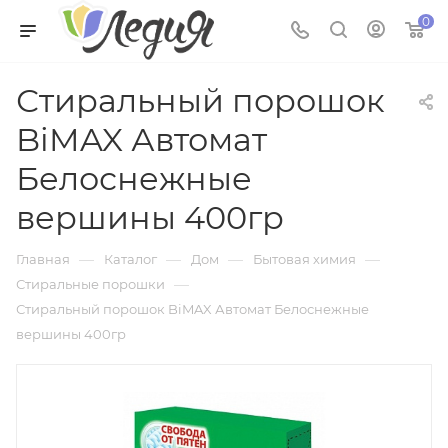
0
Стиральный порошок
BiMAX Автомат
Белоснежные
вершины 400гр
—
—
—
—
Главная
Каталог
Дом
Бытовая химия
—
Стиральные порошки
Стиральный порошок BiMAX Автомат Белоснежные
вершины 400гр