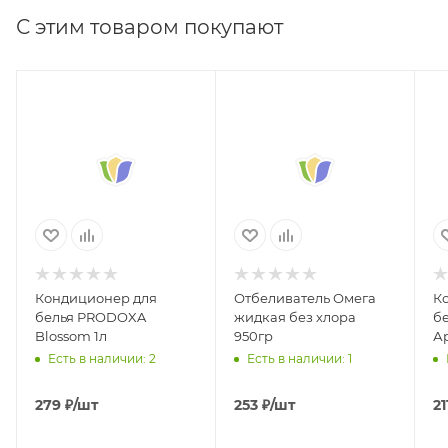
С этим товаром покупают
Кондиционер для
Отбеливатель Омега
К
белья PRODOXA
жидкая без хлора
б
Blossom 1л
950гр
А
Есть в наличии: 2
Есть в наличии: 1
279
₽
/шт
253
₽
/шт
21