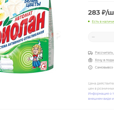
283
₽
/ш
Есть в налич
Рассчитать
Хочу в под
Самовывоз 
Цена действите
цен в розничны
Информация о т
внешнем виде и