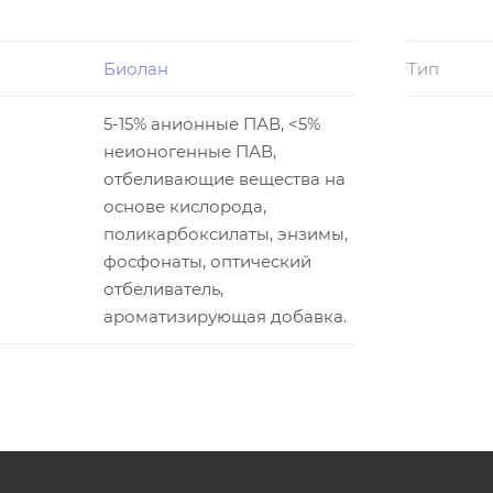
Биолан
Тип
5-15% анионные ПАВ, <5%
неионогенные ПАВ,
отбеливающие вещества на
основе кислорода,
поликарбоксилаты, энзимы,
фосфонаты, оптический
отбеливатель,
ароматизирующая добавка.