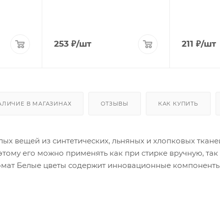
253
₽
/шт
211
₽
/шт
АЛИЧИЕ В МАГАЗИНАХ
ОТЗЫВЫ
КАК КУПИТЬ
лых вещей из синтетических, льняных и хлопковых ткан
тому его можно применять как при стирке вручную, так
мат Белые цветы содержит инновационные компоненты, 
же не повреждают цвет вещей. Средство придает белью с