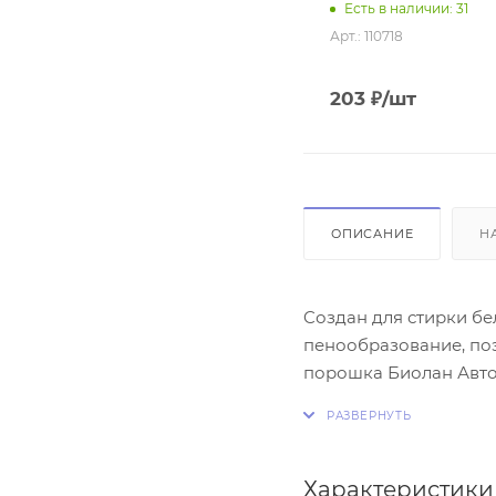
Есть в наличии: 31
Арт.: 110718
203
₽
/шт
ОПИСАНИЕ
Н
Cоздан для стирки бе
пенообразование, поэ
порошка Биолан Авто
сложные пятна, а так
Характеристики