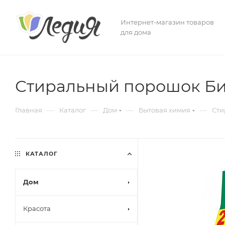
Интернет-магазин товаров
для дома
Стиральный порошок Био
—
—
—
—
Главная
Каталог
Дом
Бытовая химия
Сти
КАТАЛОГ
Дом
Красота