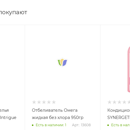
 покупают
елья
Отбеливатель Омега
Кондицион
Intrigue
жидкая без хлора 950гр
SYNERGETI
Арт.: 13608
Есть в наличии: 1
Есть в нал