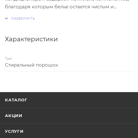
благодаря которым белье остается чистым и
свежим надолго! Кондиционер в составе
обеспечивает вещам дополнительную мягкость.
Эффективен даже при низких температурах. Не
содержит фосфатов.
Характеристики
Тип
Стиральный порошок
КАТАЛОГ
АКЦИИ
УСЛУГИ