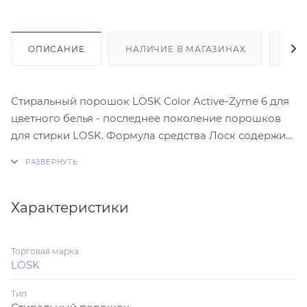
ОПИСАНИЕ
НАЛИЧИЕ В МАГАЗИНАХ
ОТ
Стиральный порошок LOSK Color Active-Zyme 6 для
цветного белья - последнее поколение порошков
для стирки LOSK. Формула средства Лоск содержит
6 энзимов, которые обеспечивают наилучшее
качество стирки.Средство для стирки Лоск
эффективно удаляет самые различные пятна с
цветной одежды, при этом, цвета остаются яркими и
Характеристики
насыщенными. Стиральный порошок LOSK Color
содержит эксклюзивную парфюмерную
Торговая марка
композицию, которая дарит вещам на 40 % больше
LOSK
свежести, по сравнению с предыдущим поколением
порошков. Таким образом, результатом стирки
Тип
будет чистое и свежее белье.