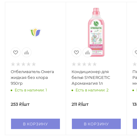
Отбеливатель Омега
Кондиционер для
П
жидкая без хлора
белья SYNERGETIC
Pa
950гр
Аромамагия 1л
м
1к
Есть в наличии: 1
Есть в наличии: 2
253
₽
/шт
211
₽
/шт
13
В КОРЗИНУ
В КОРЗИНУ