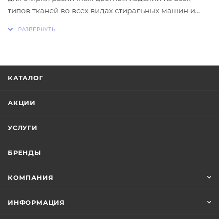
типов тканей во всех видах стиральных машин и
при ручной стирке. Хорошо растворяется в воде,
отстирывает различные загрязнения. Сохраняет
структуру ткани, интенсивность и яркость цвета
даже после частых стирок. Придает изделиям
свежесть и приятный аромат.
КАТАЛОГ
АКЦИИ
УСЛУГИ
БРЕНДЫ
КОМПАНИЯ
ИНФОРМАЦИЯ