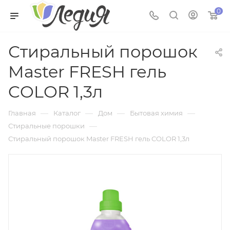
0
Стиральный порошок
Master FRESH гель
COLOR 1,3л
—
—
—
—
Главная
Каталог
Дом
Бытовая химия
—
Стиральные порошки
Стиральный порошок Master FRESH гель COLOR 1,3л