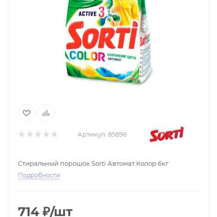
Артикул:
85896
Стиральный порошок Sorti Автомат Колор 6кг
Подробности
714
₽
/шт