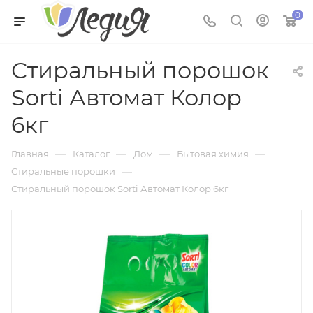
0
Стиральный порошок
Sorti Автомат Колор
6кг
—
—
—
—
Главная
Каталог
Дом
Бытовая химия
—
Стиральные порошки
Стиральный порошок Sorti Автомат Колор 6кг