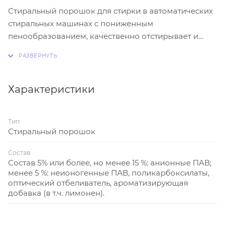
Стиральный порошок для стирки в автоматических
стиральных машинах с пониженным
пенообразованием, качественно отстирывает и
бережно относится к Вашей любимой одежде.
Поток активных голубых гранул проникает вглубь
ткани и предотвращает пожелтение и посерение
Вашего белья, при этом разглаживает волокна,
Характеристики
удаляя катышки. Глубокая и бережная стирка дают
возможность по новому взглянуть на Ваши вещи!
Тип
"Color" cохраняет яркость тканей за счет
Стиральный порошок
специальной добавки ингибитора переноса цвета,
бережно удаляет загрязнения.
Состав
Состав 5% или более, но менее 15 %: анионные ПАВ;
менее 5 %: неионогенные ПАВ, поликарбоксилаты,
оптический отбеливатель, ароматизирующая
добавка (в т.ч. лимонен).