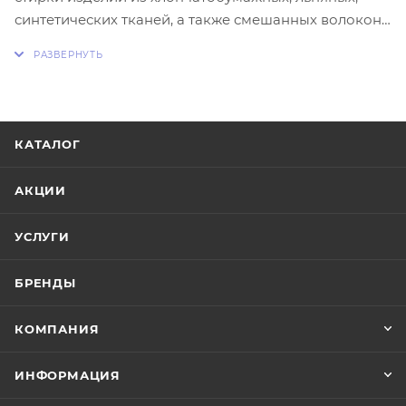
синтетических тканей, а также смешанных волокон.
Возможно использование в стиральных машинах
всех типов и ручной стирки. Порошок стиральный
cодержит cмягчитель воды, который повышает
эффективность стирки и защищает Вашу
стиральную машину от накипи.
КАТАЛОГ
АКЦИИ
УСЛУГИ
БРЕНДЫ
КОМПАНИЯ
ИНФОРМАЦИЯ