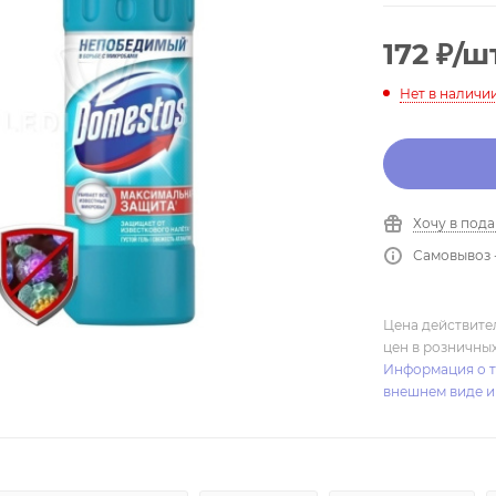
172
₽
/ш
Нет в наличи
Хочу в под
Самовывоз 
Цена действите
цен в розничны
Информация о т
внешнем виде и