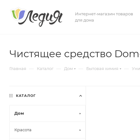
Интернет-магазин товаров
для дома
Чистящее средство Dome
—
—
—
—
Главная
Каталог
Дом
Бытовая химия
Уни
КАТАЛОГ
Дом
Красота