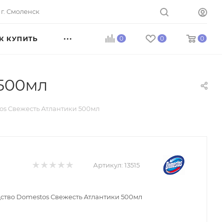
г. Смоленск
К КУПИТЬ
0
0
0
 500мл
os Свежесть Атлантики 500мл
Артикул:
13515
ство Domestos Свежесть Атлантики 500мл