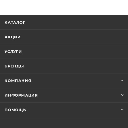
использовании воды со стиральным порошком,
потому что Mr.Proper не нужно смывать.
КАТАЛОГ
АКЦИИ
УСЛУГИ
БРЕНДЫ
КОМПАНИЯ
ИНФОРМАЦИЯ
ПОМОЩЬ