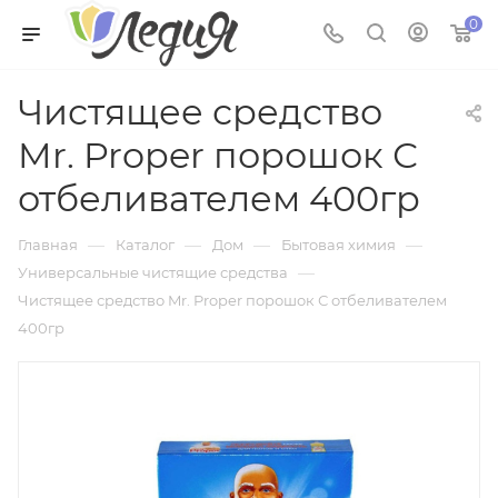
0
Чистящее средство
Mr. Proper порошок С
отбеливателем 400гр
—
—
—
—
Главная
Каталог
Дом
Бытовая химия
—
Универсальные чистящие средства
Чистящее средство Mr. Proper порошок С отбеливателем
400гр