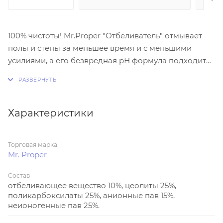
100% чистоты! Mr.Proper "Отбеливатель" отмывает
полы и стены за меньшее время и с меньшими
усилиями, а его безвредная рН формула подходит
для уборки различных поверхностей, включая
лакированный паркет и ламинат. Обладает
приятным ароматом и наполняет дом натуральной
свежестью.
Характеристики
100% чистоты без повреждений! Отмывает наиболее
распространённую грязь (жир, пыль), не повреждая
Торговая марка
линолеум, керамическую плитку, лакированный
Mr. Proper
паркет.
Состав
Превосходная чистота и безопасность даже для
отбеливающее вещество 10%, цеолиты 25%,
поликарбоксилаты 25%, анионные пав 15%,
лакированного паркета. Экономичность! Продукт
неионогенные пав 25%.
идеально растворяется в воде, поэтому
используется полностью. Уборка быстрее, чем при