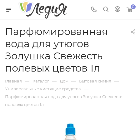
0
Парфюмированная
вода для утюгов
Золушка Свежесть
полевых цветов 1л
—
—
—
—
Главная
Каталог
Дом
Бытовая химия
—
Универсальные чистящие средства
Парфюмированная вода для утюгов Золушка Свежесть
полевых цветов 1л