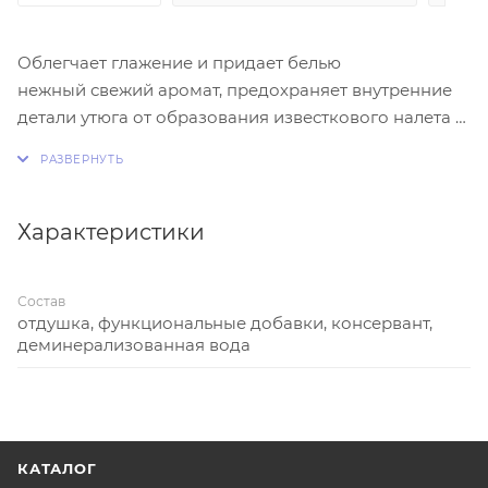
Облегчает глажение и придает белью
нежный свежий аромат, предохраняет внутренние
детали утюга от образования известкового налета и
накипи. Избавляет белье от появления пятен при
отпаривании. Регулярное
использование воды «Золушка» продлевает срок
службы вашего утюга, обеспечивает качественное
Характеристики
разглаживание сильно помятого и пересушенного
белья.
Состав
отдушка, функциональные добавки, консервант,
деминерализованная вода
КАТАЛОГ