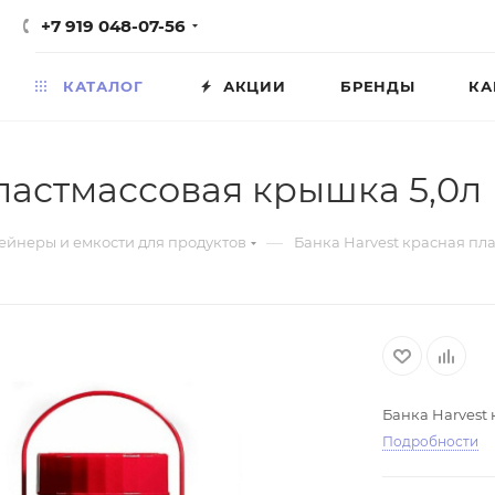
+7 919 048-07-56
КАТАЛОГ
АКЦИИ
БРЕНДЫ
КА
ластмассовая крышка 5,0л
—
ейнеры и емкости для продуктов
Банка Harvest красная пл
Банка Harvest
Подробности