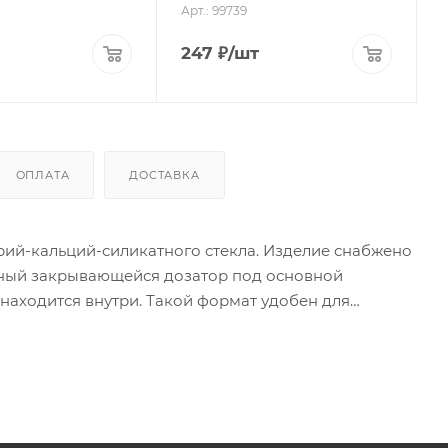
Арт.: 99739
247
₽
/шт
ОПЛАТА
ДОСТАВКА
трий-кальций-силикатного стекла. Изделие снабжено
ьный закрывающейся дозатор под основной
 находится внутри. Такой формат удобен для
ганизовать рабочее пространство на кухне.