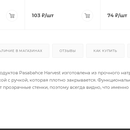
103
₽
/шт
74
₽
/шт
АЛИЧИЕ В МАГАЗИНАХ
ОТЗЫВЫ
КАК КУПИТЬ
одуктов Pasabahce Harvest изготовлена из прочного на
ой с ручкой, которая плотно закрывается. Функционал
 прозрачные стенки, поэтому всегда видно, что именно
, специй, кофе, чая, засолок и позволяет эффективно ор