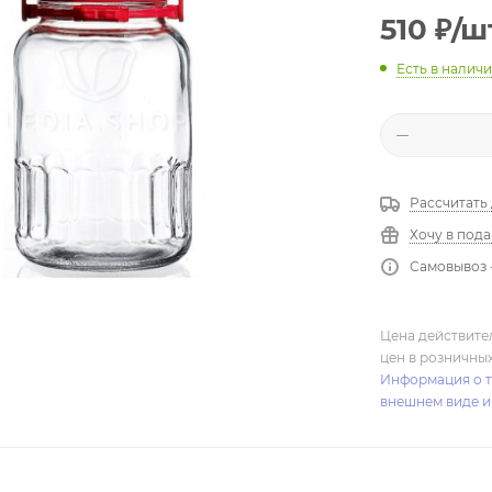
510
₽
/ш
Есть в налич
Рассчитать
Хочу в под
Самовывоз 
Цена действите
цен в розничны
Информация о т
внешнем виде и