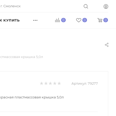
г. Смоленск
К КУПИТЬ
0
0
0
астмассовая крышка 5,0л
Артикул:
79277
 красная пластмассовая крышка 5,0л