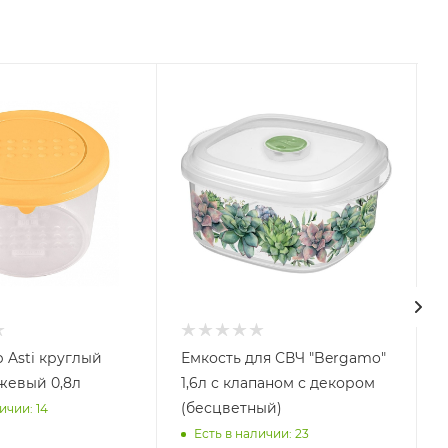
ый
Емкость для СВЧ "Bergamo"
жевый 0,8л
1,6л с клапаном с декором
(бесцветный)
ичии: 14
А
Есть в наличии: 23