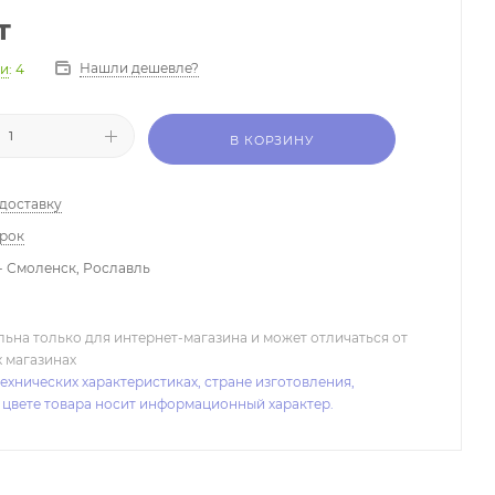
т
Нашли дешевле?
ии
: 4
В КОРЗИНУ
 доставку
арок
- Смоленск, Рославль
льна только для интернет-магазина и может отличаться от
х магазинах
ехнических характеристиках, стране изготовления,
 цвете товара носит информационный характер.