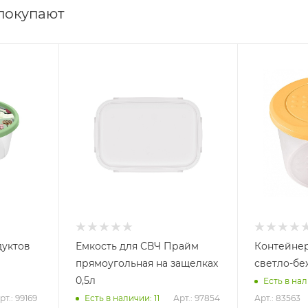
 покупают
дуктов
Емкость для СВЧ Прайм
Контейнер Asti кругл
прямоугольная на защелках
светло-бе
0,5л
Есть в нал
рт.: 99169
Арт.: 97854
Арт.: 83563
Есть в наличии: 11