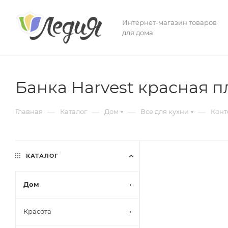
Интернет-магазин товаров
для дома
Банка Harvest красная п
—
—
—
—
Главная
Каталог
Дом
Все для кухни
Конт
КАТАЛОГ
Дом
Красота