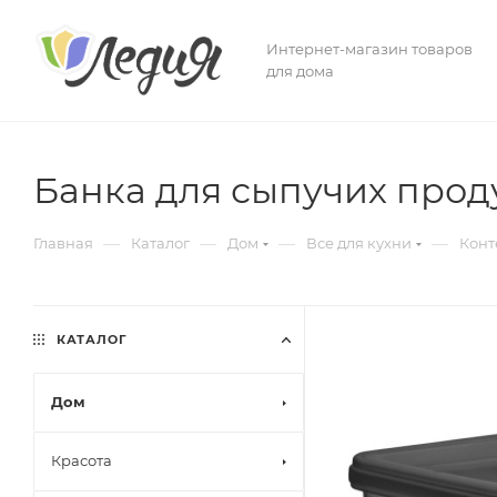
Интернет-магазин товаров
для дома
Банка для сыпучих проду
—
—
—
—
Главная
Каталог
Дом
Все для кухни
Конт
КАТАЛОГ
Дом
Красота