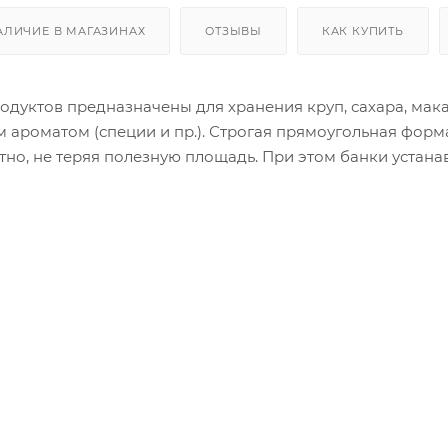
АЛИЧИЕ В МАГАЗИНАХ
ОТЗЫВЫ
КАК КУПИТЬ
одуктов предназначены для хранения круп, сахара, макар
м ароматом (специи и пр.). Строгая прямоугольная фор
о, не теряя полезную площадь. При этом банки устанав
ва в Вашем шкафу. Плотная крышка не пропускает запах