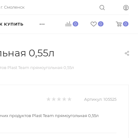
г. Смоленск
К КУПИТЬ
0
0
0
ьная 0,55л
ов Plast Team прямоугольная 0,55л
Артикул:
105525
чих продуктов Plast Team прямоугольная 0,55л