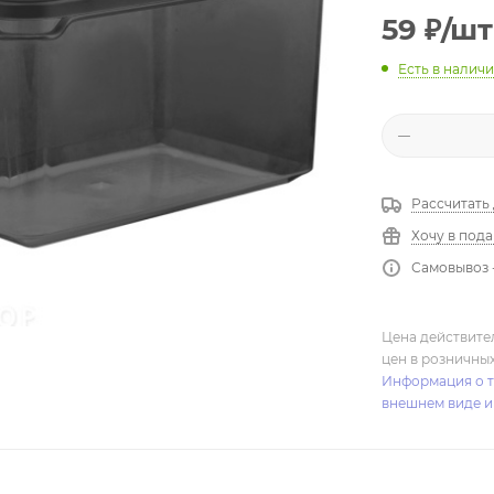
59
₽
/шт
Есть в налич
Рассчитать
Хочу в под
Самовывоз 
Цена действите
цен в розничны
Информация о т
внешнем виде и