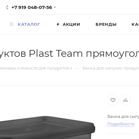
+7 919 048-07-56
КАТАЛОГ
АКЦИИ
БРЕНДЫ
КА
ктов Plast Team прямоугол
—
ейнеры и емкости для продуктов
Банка для сыпучих продукт
Банка для сыпу
Подробности