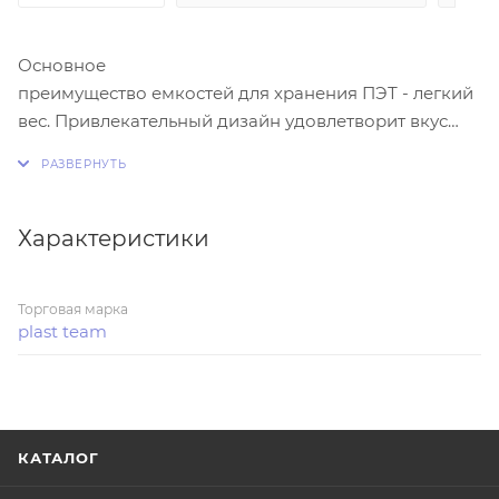
Основное
преимущество емкостей для хранения ПЭТ - легкий
вес. Привлекательный дизайн удовлетворит вкус
даже взыскательной хозяйки. Прочный материал
гарантирует безопасность транспортировки,
исключая бой.
Характеристики
Торговая марка
plast team
КАТАЛОГ