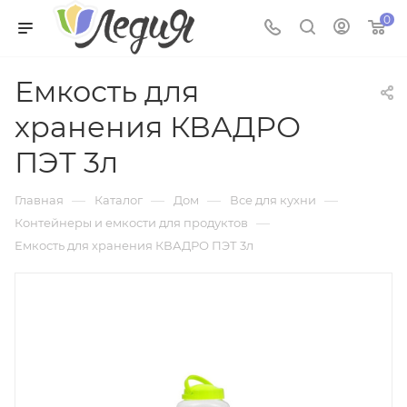
0
Емкость для
хранения КВАДРО
ПЭТ 3л
—
—
—
—
Главная
Каталог
Дом
Все для кухни
—
Контейнеры и емкости для продуктов
Емкость для хранения КВАДРО ПЭТ 3л