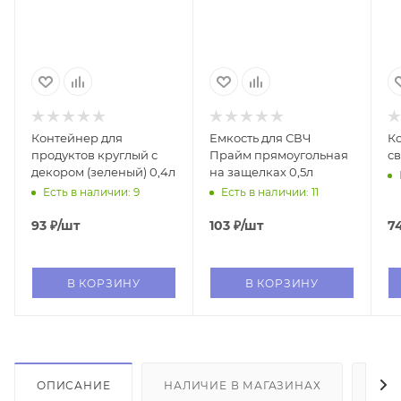
Контейнер для
Емкость для СВЧ
Конт
продуктов круглый с
Прайм прямоугольная
с
декором (зеленый) 0,4л
на защелках 0,5л
Есть в наличии: 9
Есть в наличии: 11
93
₽
/шт
103
₽
/шт
7
В КОРЗИНУ
В КОРЗИНУ
ОПИСАНИЕ
НАЛИЧИЕ В МАГАЗИНАХ
ОТ