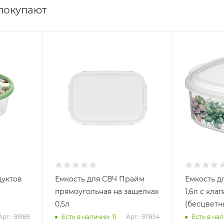
 покупают
дуктов
Емкость для СВЧ Прайм
Емкость д
прямоугольная на защелках
1,6л с кла
0,5л
(бесцветн
Арт.: 99169
Арт.: 97854
Есть в наличии: 11
Есть в нал