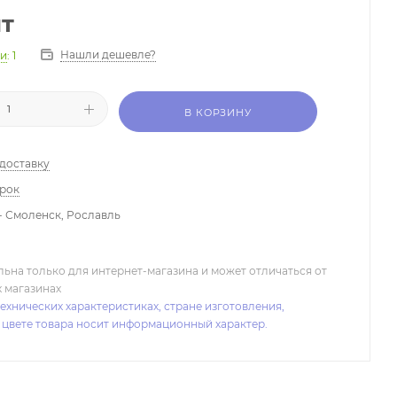
шт
Нашли дешевле?
ии
: 1
В КОРЗИНУ
 доставку
арок
- Смоленск, Рославль
льна только для интернет-магазина и может отличаться от
х магазинах
ехнических характеристиках, стране изготовления,
 цвете товара носит информационный характер.