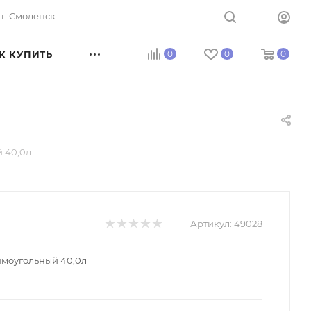
г. Смоленск
К КУПИТЬ
0
0
0
 40,0л
Артикул:
49028
моугольный 40,0л