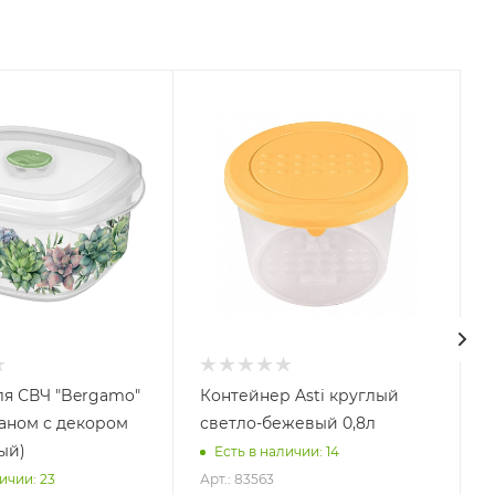
ля СВЧ "Bergamo"
Контейнер Asti круглый
паном с декором
светло-бежевый 0,8л
ый)
Есть в наличии: 14
Арт.: 83563
ичии: 23