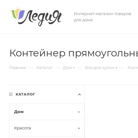
Интернет-магазин товаров
для дома
Контейнер прямоугольн
—
—
—
—
Главная
Каталог
Дом
Все для кухни
Конт
КАТАЛОГ
Дом
Красота