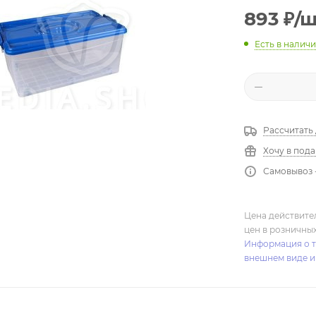
893
₽
/
Есть в налич
Рассчитать
Хочу в под
Самовывоз 
Цена действите
цен в розничны
Информация о т
внешнем виде и