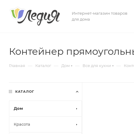
Интернет-магазин товаров
для дома
Контейнер прямоугольн
—
—
—
—
Главная
Каталог
Дом
Все для кухни
Конт
КАТАЛОГ
Дом
Красота