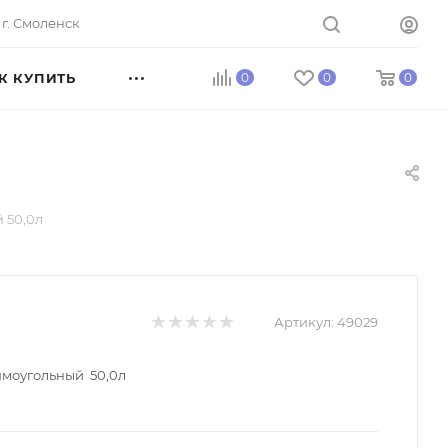
г. Смоленск
К КУПИТЬ
0
0
0
 50,0л
Артикул:
49029
ямоугольный 50,0л