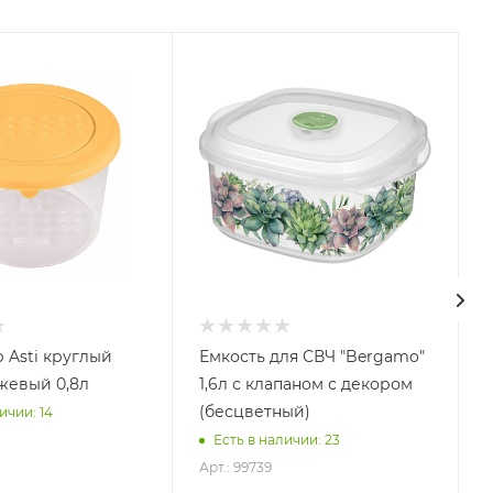
ый
Емкость для СВЧ "Bergamo"
жевый 0,8л
1,6л с клапаном с декором
(бесцветный)
ичии: 14
А
Есть в наличии: 23
Арт.: 99739