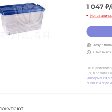
1 047
₽
Нет в наличи
Хочу в под
Самовывоз 
Цена действите
цен в розничны
Информация о т
внешнем виде и
 покупают