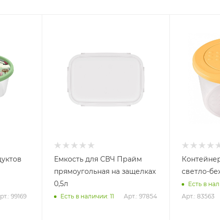
дуктов
Емкость для СВЧ Прайм
Контейнер Asti кругл
прямоугольная на защелках
светло-бе
0,5л
Есть в нал
рт.: 99169
Арт.: 97854
Арт.: 83563
Есть в наличии: 11