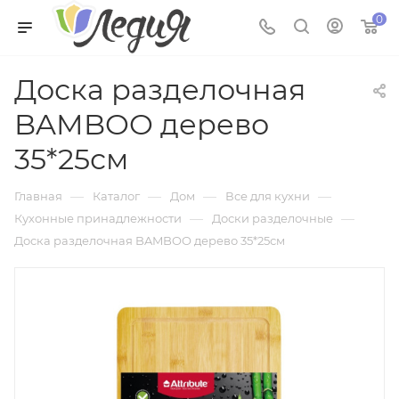
0
Доска разделочная
BAMBOO дерево
35*25см
—
—
—
—
Главная
Каталог
Дом
Все для кухни
—
—
Кухонные принадлежности
Доски разделочные
Доска разделочная BAMBOO дерево 35*25см