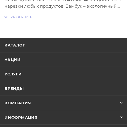
нарезки любых продуктов. Бамбук – экологичный,
долговечный, антисептический, материал. За счет
этого доска разделочная деревянная довольно
прочная, устойчива к влаге, механическим
повреждениям, надолго сохранит лезвие ножа
острым. Наша доска разделочная деревянная
КАТАЛОГ
станет Вашим ценным помощником, без которого
не обойтись на кухне.
АКЦИИ
УСЛУГИ
БРЕНДЫ
КОМПАНИЯ
ИНФОРМАЦИЯ