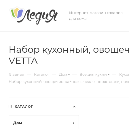
Интернет-магазин товаров
для дома
Набор кухонный, овощеч
VETTA
—
—
—
—
Главная
Каталог
Дом
Все для кухни
Кухо
Набор кухонный, овощечистка+нож в чехле, нерж. сталь, по
КАТАЛОГ
Дом