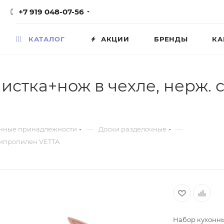
+7 919 048-07-56
КАТАЛОГ
АКЦИИ
БРЕНДЫ
КА
истка+нож в чехле, нерж. 
—
—
нные принадлежности
Доски разделочные
липропилен VETTA
Набор кухонны