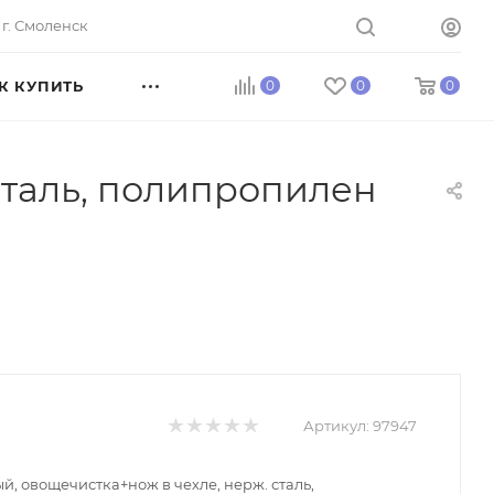
г. Смоленск
К КУПИТЬ
0
0
0
сталь, полипропилен
Артикул:
97947
й, овощечистка+нож в чехле, нерж. сталь,