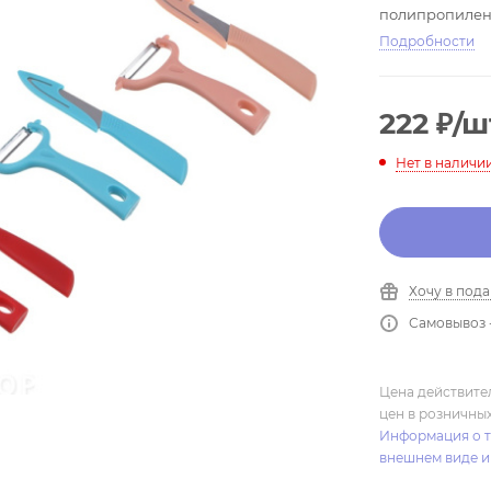
полипропилен
Подробности
222
₽
/ш
Нет в наличи
Хочу в под
Самовывоз 
Цена действите
цен в розничны
Информация о т
внешнем виде и