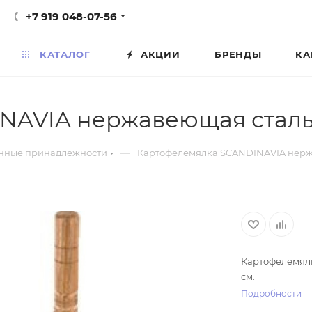
+7 919 048-07-56
КАТАЛОГ
АКЦИИ
БРЕНДЫ
КА
AVIA нержавеющая сталь, 
—
нные принадлежности
Картофелемялка SCANDINAVIA нержав
Картофелемялк
с
Подробности