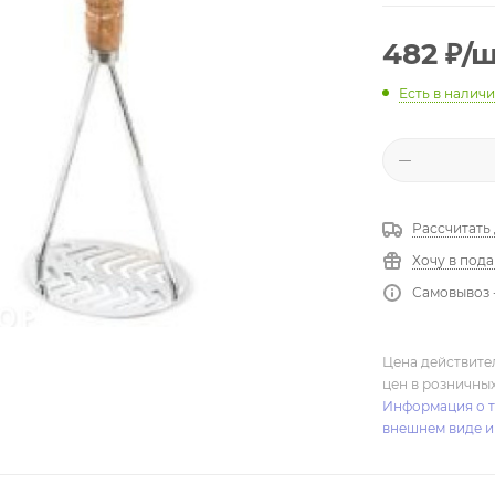
482
₽
/
Есть в налич
Рассчитать
Хочу в под
Самовывоз 
Цена действите
цен в розничны
Информация о т
внешнем виде и