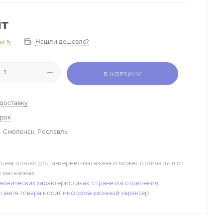
шт
Нашли дешевле?
ии
: 5
В КОРЗИНУ
 доставку
арок
- Смоленск, Рославль
льна только для интернет-магазина и может отличаться от
х магазинах
ехнических характеристиках, стране изготовления,
 цвете товара носит информационный характер.