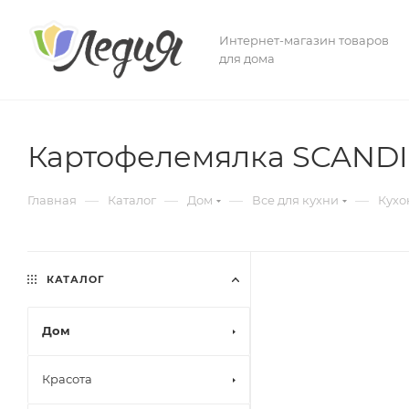
Интернет-магазин товаров
для дома
Картофелемялка SCANDIN
—
—
—
—
Главная
Каталог
Дом
Все для кухни
Кухо
КАТАЛОГ
Дом
Красота