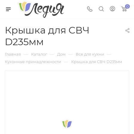
0
Крышка для СВЧ
D235мм
—
—
—
—
Главная
Каталог
Дом
Все для кухни
—
Кухонные принадлежности
Крышка для СВЧ D235мм