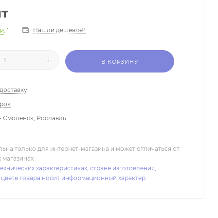
шт
Нашли дешевле?
ии
: 1
В КОРЗИНУ
 доставку
арок
- Смоленск, Рославль
льна только для интернет-магазина и может отличаться от
х магазинах
ехнических характеристиках, стране изготовления,
 цвете товара носит информационный характер.