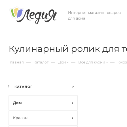
Интернет-магазин товаров
для дома
Кулинарный ролик для те
—
—
—
—
Главная
Каталог
Дом
Все для кухни
Кухо
КАТАЛОГ
Дом
Красота