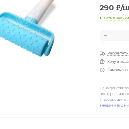
290
₽
/
Есть в налич
Рассчитать
Хочу в под
Самовывоз 
Цена действите
цен в розничны
Информация о т
внешнем виде и