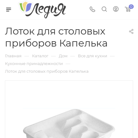
0
Лоток для столовых
приборов Капелька
—
—
—
—
Главная
Каталог
Дом
Все для кухни
—
Кухонные принадлежности
Лоток для столовых приборов Капелька