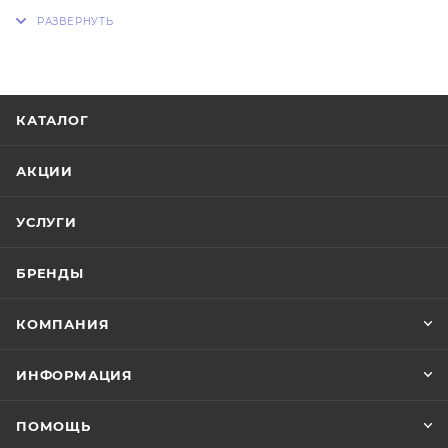
порядок, сортировать и аккуратно
раскладывать столовые приборы. Лоток разделен
на пять секций. Три из них равного размера
вмещают ножи, вилки и ложки.
КАТАЛОГ
АКЦИИ
УСЛУГИ
БРЕНДЫ
КОМПАНИЯ
ИНФОРМАЦИЯ
ПОМОЩЬ