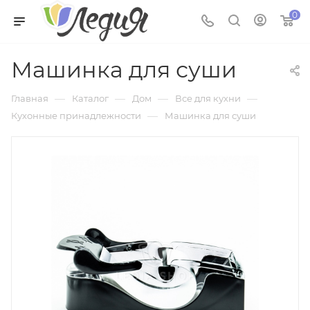
0
Машинка для суши
—
—
—
—
Главная
Каталог
Дом
Все для кухни
—
Кухонные принадлежности
Машинка для суши