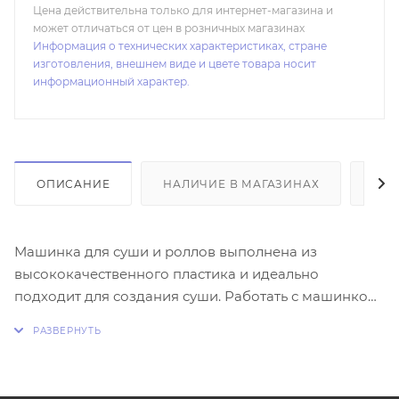
Цена действительна только для интернет-магазина и
может отличаться от цен в розничных магазинах
Информация о технических характеристиках, стране
изготовления, внешнем виде и цвете товара носит
информационный характер.
ОПИСАНИЕ
НАЛИЧИЕ В МАГАЗИНАХ
ОТ
Машинка для суши и роллов выполнена из
высококачественного пластика и идеально
подходит для создания суши. Работать с машинкой
очень легко, поэтому она подходит как для
профессионалов, так и для новичков. Вы сможете
самостоятельно сделать вкусные и восхитительные
суши с превосходной машинкой MAYER&BOCH.