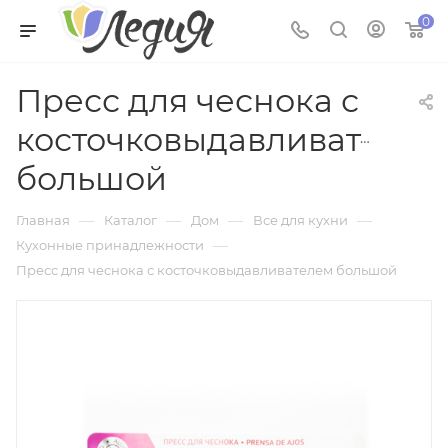
0
Пресс для чеснока с
косточковыдавливателем
большой
—
—
—
—
Главная
Каталог
Дом
Все для кухни
—
Кухонные принадлежности
Пресс для чеснока с косточковыдавливателем большой