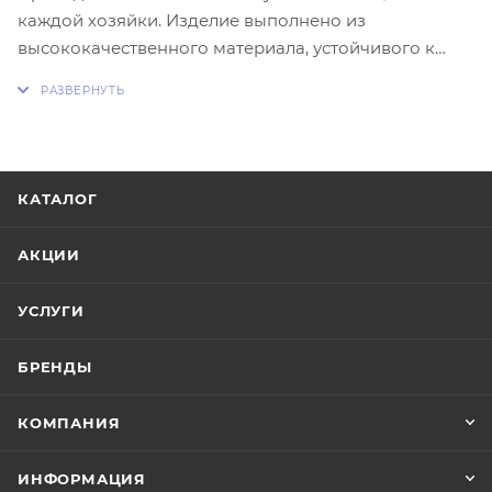
каждой хозяйки. Изделие выполнено из
высококачественного материала, устойчивого к
сокам продуктов. Благодаря простой и надежной
конструкции прибор позволяет без особых усилий
измельчить дольки чеснока без остатка. После
использования отверстия легко прочищаются.
КАТАЛОГ
АКЦИИ
УСЛУГИ
БРЕНДЫ
КОМПАНИЯ
ИНФОРМАЦИЯ