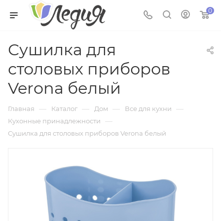
0
Сушилка для
столовых приборов
Verona белый
—
—
—
—
Главная
Каталог
Дом
Все для кухни
—
Кухонные принадлежности
Сушилка для столовых приборов Verona белый