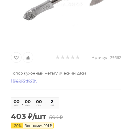
Артикул:
39562
Топор кухонный металлический 28см
Подробности
00
00
00
2
час
мин
сек
шт
403
₽
/шт
504
₽
-
20
%
Экономия
101
₽