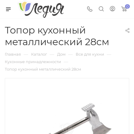
0
Топор кухонный
металлический 28см
—
—
—
—
Главная
Каталог
Дом
Все для кухни
—
Кухонные принадлежности
Топор кухонный металлический 28см