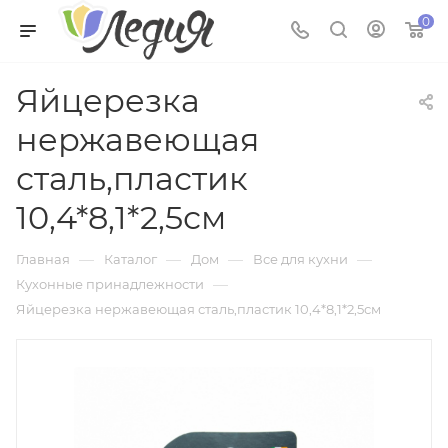
0
Яйцерезка
нержавеющая
сталь,пластик
10,4*8,1*2,5см
—
—
—
—
Главная
Каталог
Дом
Все для кухни
—
Кухонные принадлежности
Яйцерезка нержавеющая сталь,пластик 10,4*8,1*2,5см