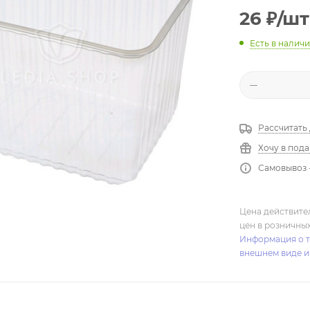
26
₽
/шт
Есть в налич
Рассчитать
Хочу в под
Самовывоз 
Цена действите
цен в розничны
Информация о т
внешнем виде и