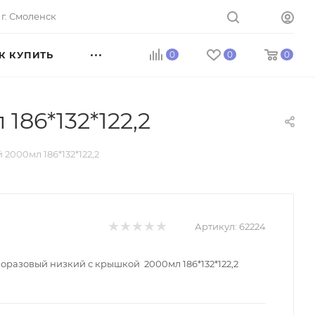
г. Смоленск
К КУПИТЬ
0
0
0
86*132*122,2
000мл 186*132*122,2
Артикул:
62224
оразовый низкий с крышкой 2000мл 186*132*122,2