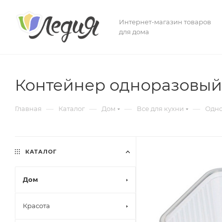
Интернет-магазин товаров
для дома
Контейнер одноразовый 
—
—
—
—
Главная
Каталог
Дом
Все для кухни
Одно
КАТАЛОГ
Дом
Красота