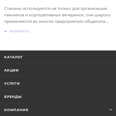
Стаканы используются не только для организации
пикников и корпоративных вечеринок, они широко
применяются во многих предприятиях общепита:
уличных киосках быстрого питания, кафе,
ресторанов типа «фастфуд» и
т.д. Посуда одноразовая позволяет решить
проблему сервировки стола самым экономичным и
практичным способом.
КАТАЛОГ
АКЦИИ
УСЛУГИ
БРЕНДЫ
КОМПАНИЯ