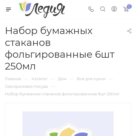
0
Набор бумажных
стаканов
фольгированные 6шт
250мл
—
—
—
—
Главная
Каталог
Дом
Все для кухни
—
Одноразовая посуда
Набор бумажных стаканов фольгированные 6шт 250мл