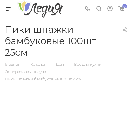
0
Пики шпажки
бамбуковые 100шт
25см
—
—
—
—
Главная
Каталог
Дом
Все для кухни
—
Одноразовая посуда
Пики шпажки бамбуковые 100шт 25см