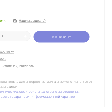
Нашли дешевле?
ии
: 19
В КОРЗИНУ
 доставку
арок
- Смоленск, Рославль
льна только для интернет-магазина и может отличаться от
х магазинах
ехнических характеристиках, стране изготовления,
 цвете товара носит информационный характер.