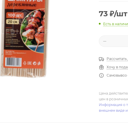
73
₽
/шт
Есть в налич
Рассчитать
Хочу в под
Самовывоз 
Цена действите
цен в розничны
Информация о т
внешнем виде и