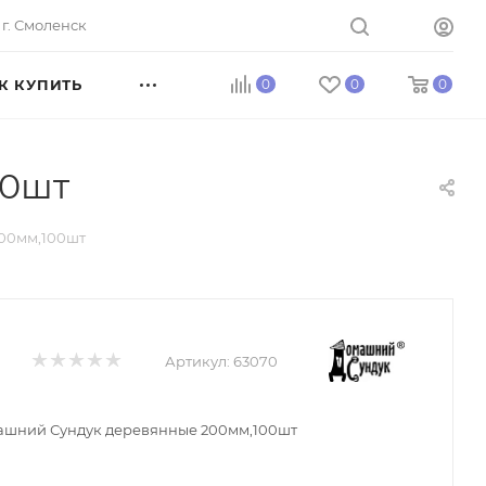
г. Смоленск
К КУПИТЬ
0
0
0
00шт
00мм,100шт
Артикул:
63070
шний Сундук деревянные 200мм,100шт