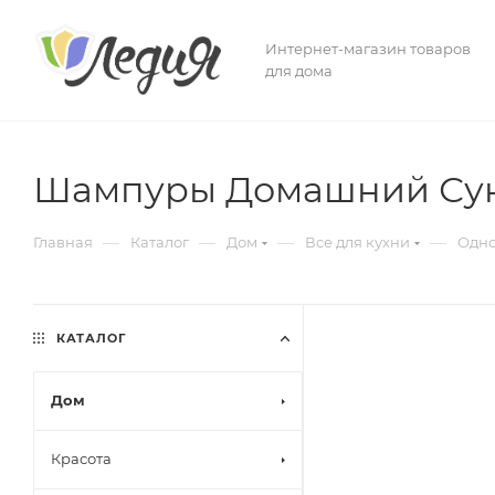
Интернет-магазин товаров
для дома
Шампуры Домашний Сун
—
—
—
—
Главная
Каталог
Дом
Все для кухни
Одно
КАТАЛОГ
Дом
Красота