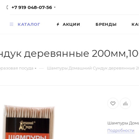
+7 919 048-07-56
КАТАЛОГ
АКЦИИ
БРЕНДЫ
КА
дук деревянные 200мм,1
—
разовая посуда
Шампуры Домашний Сундук деревянные 2
Шампуры Дома
Подробности