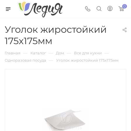
0
Уголок жиростойкий
175х175мм
—
—
—
—
Главная
Каталог
Дом
Все для кухни
—
Одноразовая посуда
Уголок жиростойкий 175х175мм