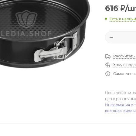
616
₽
/ш
Есть в налич
Рассчитать
Хочу в под
Самовывоз 
Цена действите
цен в розничны
Информация о т
внешнем виде и