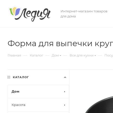
Интернет-магазин товаров
для дома
Форма для выпечки круг
—
—
—
—
Главная
Каталог
Дом
Все для кухни
Посу
КАТАЛОГ
Дом
Красота