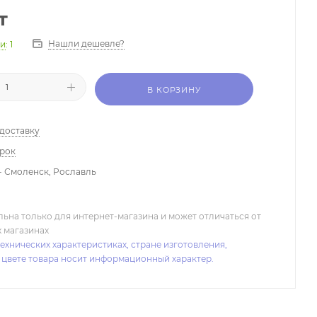
т
Нашли дешевле?
ии
: 1
В КОРЗИНУ
 доставку
арок
- Смоленск, Рославль
льна только для интернет-магазина и может отличаться от
х магазинах
ехнических характеристиках, стране изготовления,
 цвете товара носит информационный характер.