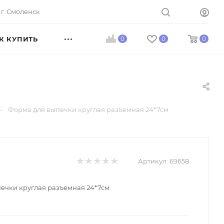
г. Смоленск
К КУПИТЬ
0
0
0
—
Форма для выпечки круглая разъемная 24*7см
Артикул:
69658
ечки круглая разъемная 24*7см