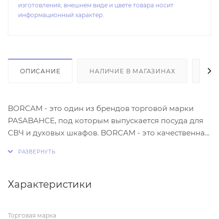
изготовления, внешнем виде и цвете товара носит
информационный характер.
ОПИСАНИЕ
НАЛИЧИЕ В МАГАЗИНАХ
ОТ
BORCAM - это один из брендов торговой марки
PASABAHCE, под которым выпускается посуда для
СВЧ и духовых шкафов. BORCAM - это качественная
посуда из жаропрочного боросиликатного стекла,
устойчивая к механическим повреждениям,
высокой температуре и ее перепадам. Такая посуда
подходит для приготовления пищи в духовых
Характеристики
шкафах, микроволновых печах. Прозрачное стекло
дает возможность наблюдать за процессом
Торговая марка
приготовления блюд. Элегантный дизайн