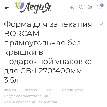
0
Форма для запекания
BORCAM
прямоугольная без
крышки в
подарочной упаковке
для СВЧ 270*400мм
3,5л
—
—
—
—
Главная
Каталог
Дом
Все для кухни
—
Посуда для приготовления
—
Формы для запекания и выпечки