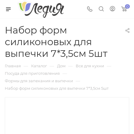
0
Набор форм
силиконовых для
выпечки 7*3,5см 5шт
—
—
—
—
Главная
Каталог
Дом
Все для кухни
—
Посуда для приготовления
—
Формы для запекания и выпечки
Набор форм силиконовых для выпечки 7*3,5см 5шт