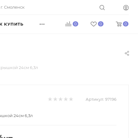
г. Смоленск
К КУПИТЬ
0
0
0
крышкой 24см 6,3л
Артикул:
97196
ышкой 24см 6,3л