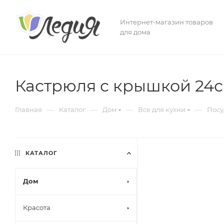
Интернет-магазин товаров
для дома
Кастрюля с крышкой 24с
—
—
—
—
Главная
Каталог
Дом
Все для кухни
Посу
КАТАЛОГ
Дом
Красота