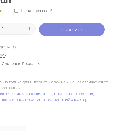
/шт
Нашли дешевле?
ии
: 2
В КОРЗИНУ
 доставку
арок
- Смоленск, Рославль
льна только для интернет-магазина и может отличаться от
х магазинах
ехнических характеристиках, стране изготовления,
 цвете товара носит информационный характер.