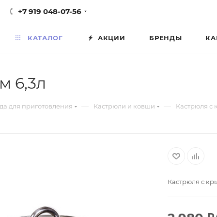
+7 919 048-07-56
КАТАЛОГ
АКЦИИ
БРЕНДЫ
КА
м 6,3л
—
—
да для приготовления
Кастрюли и ковши
Кастрюля с 
Кастрюля с кр