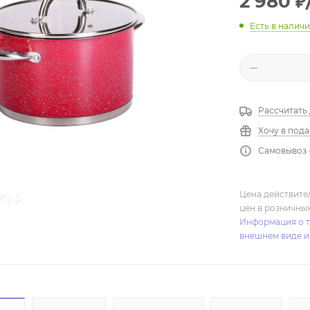
2 980
₽
Есть в налич
Рассчитать
Хочу в под
Самовывоз 
Цена действите
цен в розничны
Информация о т
внешнем виде и