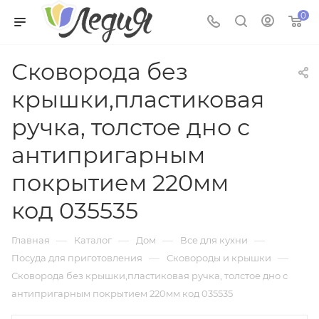
0
Сковорода без
крышки,пластиковая
ручка, толстое дно с
антипригарным
покрытием 220мм
код 035535
—
—
—
—
Главная
Каталог
Дом
Все для кухни
—
—
Посуда для приготовления
Сковороды и крышки
Сковорода без крышки,пластиковая ручка, толстое дно с
антипригарным покрытием 220мм код 035535