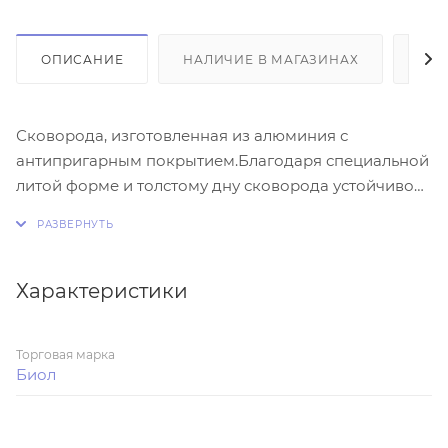
ОПИСАНИЕ
НАЛИЧИЕ В МАГАЗИНАХ
ОТ
Сковорода, изготовленная из алюминия с
антипригарным покрытием.Благодаря специальной
литой форме и толстому дну сковорода устойчиво
размещается на плите, равномерно нагревается и
удерживает тепло.
Характеристики
Торговая марка
Биол