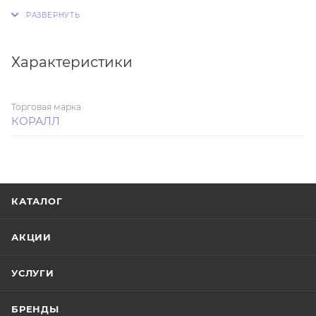
маслом. Посуда из этого материала дольше
остывает, благодаря чему вы сможете доводить
блюдо до готовности на остаточном тепле.
Характеристики
Торговая марка
КОРАЛЛ
КАТАЛОГ
АКЦИИ
УСЛУГИ
БРЕНДЫ