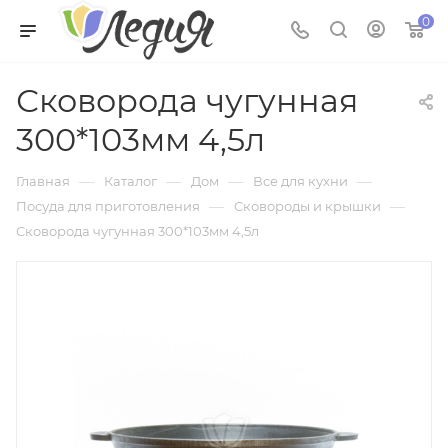
0
Сковорода чугунная
300*103мм 4,5л
—
—
—
—
Главная
Каталог
Дом
Все для кухни
—
—
Посуда для приготовления
Сковороды и крышки
Сковорода чугунная 300*103мм 4,5л