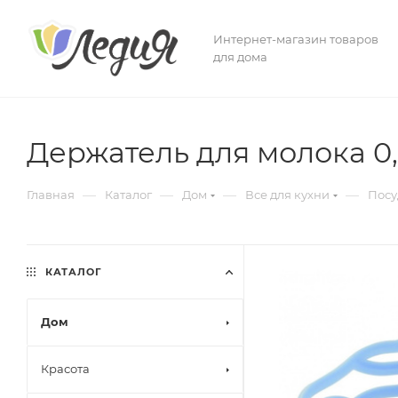
Интернет-магазин товаров
для дома
Держатель для молока 0,
—
—
—
—
Главная
Каталог
Дом
Все для кухни
Посу
КАТАЛОГ
Дом
Красота