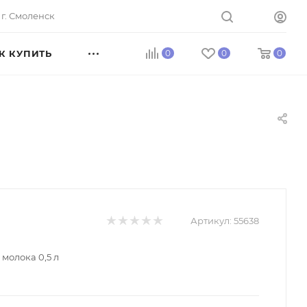
г. Смоленск
К КУПИТЬ
0
0
0
Артикул:
55638
молока 0,5 л