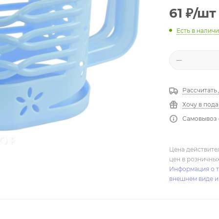
61
₽
/шт
Есть в налич
Рассчитать
Хочу в под
Самовывоз 
Цена действите
цен в розничны
Информация о т
внешнем виде и