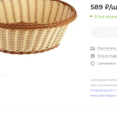
589
₽
/
Есть в налич
Рассчитать
Хочу в под
Самовывоз 
Цена действите
цен в розничны
Информация о т
внешнем виде и