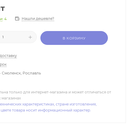
шт
Нашли дешевле?
ии
: 4
В КОРЗИНУ
 доставку
арок
- Смоленск, Рославль
льна только для интернет-магазина и может отличаться от
х магазинах
ехнических характеристиках, стране изготовления,
 цвете товара носит информационный характер.