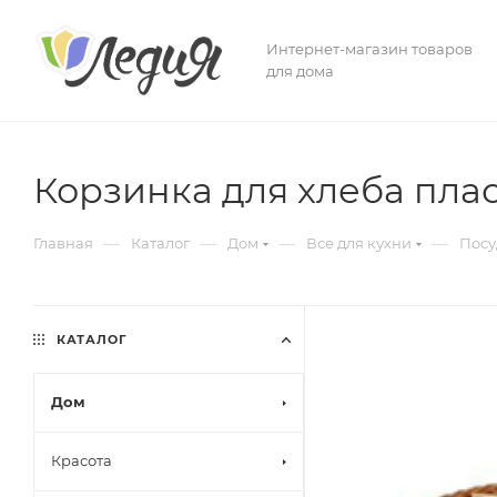
Интернет-магазин товаров
для дома
Корзинка для хлеба плас
—
—
—
—
Главная
Каталог
Дом
Все для кухни
Посу
КАТАЛОГ
Дом
Красота