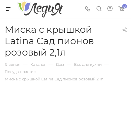
0
Миска с крышкой
Latina Сад пионов
розовый 2,1л
—
—
—
—
Главная
Каталог
Дом
Все для кухни
—
Посуда пластик
Миска с крышкой Latina Сад пионов розовый 2,1л