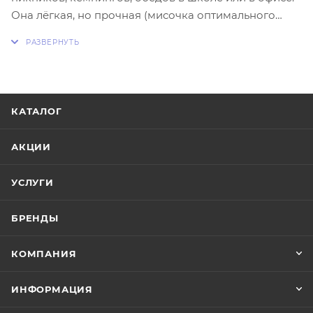
Она лёгкая, но прочная (мисочка оптимального
размера, чтобы держать в ладони) и долговечная
(экологичная замена одноразовой посуды). Миска
подойдёт для горячих блюд, а также для
разогревания еды в микроволновке; очень легко
моется водой с мылом. Производится из пищевого
КАТАЛОГ
полипропилена, на 100% перерабатывается, не
содержит бисфенола А и не имеет посторонних
АКЦИИ
запахов. Украсьте ваши обеды нашей красивой
посудой с аппетитным и ярким декором!
УСЛУГИ
БРЕНДЫ
КОМПАНИЯ
ИНФОРМАЦИЯ