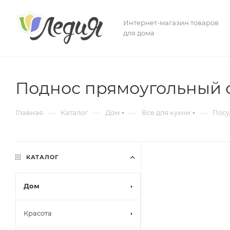
Интернет-магазин товаров
для дома
Поднос прямоугольный с
—
—
—
—
Главная
Каталог
Дом
Все для кухни
Посу
КАТАЛОГ
Дом
Красота