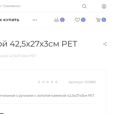
г. Смоленск
К КУПИТЬ
0
0
0
й 42,5x27x3см РЕТ
мкой 42,5x27x3см РЕТ
Артикул:
103980
гольный с ручками с золотой каемкой 42,5x27x3см РЕТ