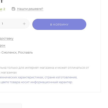
т
Нашли дешевле?
ии
: 2
В КОРЗИНУ
 доставку
арок
- Смоленск, Рославль
льна только для интернет-магазина и может отличаться от
х магазинах
ехнических характеристиках, стране изготовления,
 цвете товара носит информационный характер.