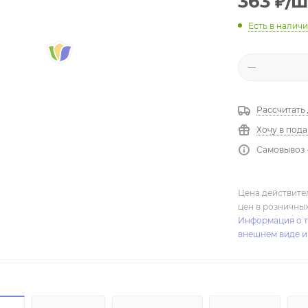
363
₽
/ш
Есть в налич
Рассчитать
Хочу в под
Самовывоз 
Цена действите
цен в розничны
Информация о т
внешнем виде и