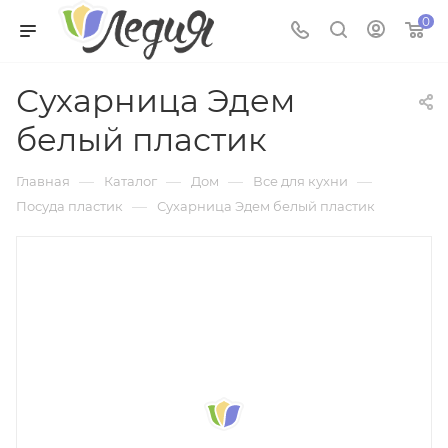
0
Сухарница Эдем
белый пластик
—
—
—
—
Главная
Каталог
Дом
Все для кухни
—
Посуда пластик
Сухарница Эдем белый пластик