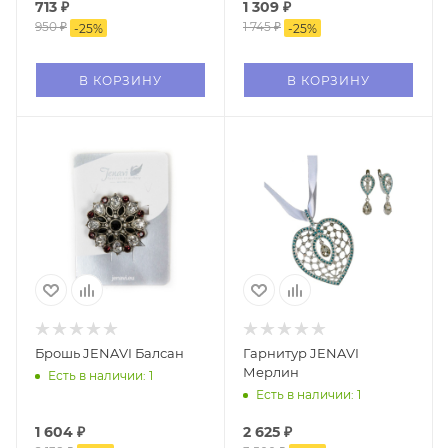
713
₽
1 309
₽
950
₽
1 745
₽
-
25
%
-
25
%
В КОРЗИНУ
В КОРЗИНУ
Брошь JENAVI Балсан
Гарнитур JENAVI
Мерлин
Есть в наличии: 1
Есть в наличии: 1
1 604
₽
2 625
₽