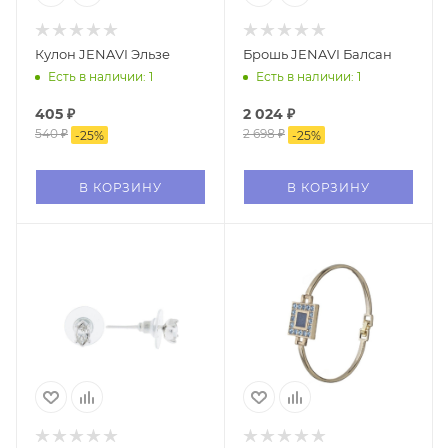
Кулон JENAVI Эльзе
Брошь JENAVI Балсан
Есть в наличии: 1
Есть в наличии: 1
405
₽
2 024
₽
540
₽
2 698
₽
-
25
%
-
25
%
В КОРЗИНУ
В КОРЗИНУ