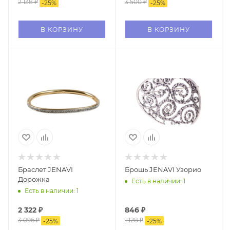
2 138
₽
3 500
₽
-
25
%
-
25
%
В КОРЗИНУ
В КОРЗИНУ
Браслет JENAVI
Брошь JENAVI Узорио
Дорожка
Есть в наличии: 1
Есть в наличии: 1
2 322
₽
846
₽
3 096
₽
1 128
₽
-
25
%
-
25
%