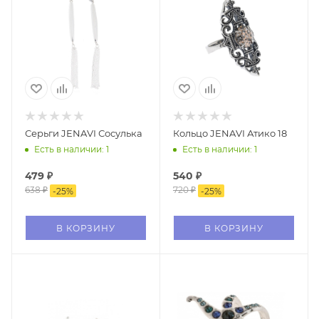
Серьги JENAVI Сосулька
Кольцо JENAVI Атико 18
Есть в наличии: 1
Есть в наличии: 1
479
₽
540
₽
638
₽
720
₽
-
25
%
-
25
%
В КОРЗИНУ
В КОРЗИНУ