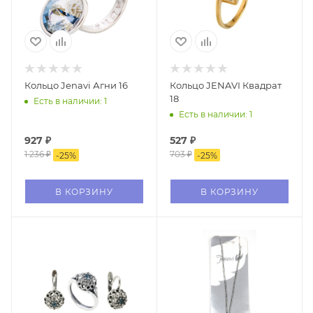
Кольцо Jenavi Агни 16
Кольцо JENAVI Квадрат
18
Есть в наличии: 1
Есть в наличии: 1
927
₽
527
₽
1 236
₽
703
₽
-
25
%
-
25
%
В КОРЗИНУ
В КОРЗИНУ