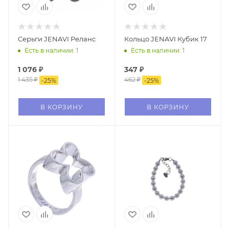
Серьги JENAVI Реланс
Кольцо JENAVI Кубик 17
Есть в наличии: 1
Есть в наличии: 1
1 076
₽
347
₽
1 435
₽
462
₽
-
25
%
-
25
%
В КОРЗИНУ
В КОРЗИНУ