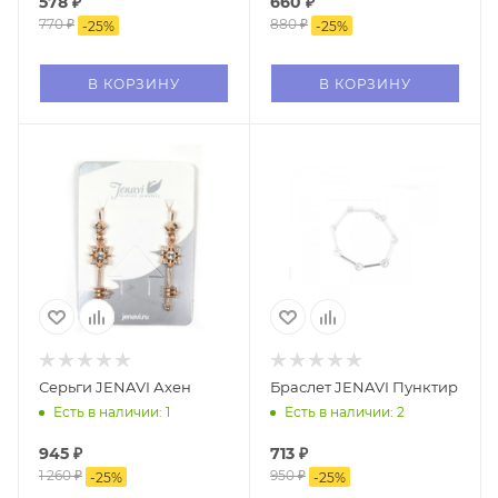
578
₽
660
₽
770
₽
880
₽
-
25
%
-
25
%
В КОРЗИНУ
В КОРЗИНУ
Серьги JENAVI Ахен
Браслет JENAVI Пунктир
Есть в наличии: 1
Есть в наличии: 2
945
₽
713
₽
1 260
₽
950
₽
-
25
%
-
25
%