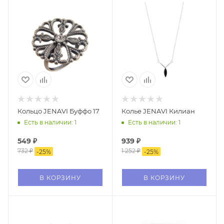
Кольцо JENAVI Буффо 17
Колье JENAVI Килиан
Есть в наличии: 1
Есть в наличии: 1
549
₽
939
₽
732
₽
1 252
₽
-
25
%
-
25
%
В КОРЗИНУ
В КОРЗИНУ