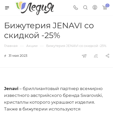
0
Бижутерия JENAVI со
скидкой -25%
—
—
Главная
Акции
Бижутерия JENAVI со скидкой -25%
31 мая 2023
Jenavi
– бриллиантовый партнер всемирно
известного австрийского бренда Swarovski,
кристаллы которого украшают изделия.
Также в бижутерии используются