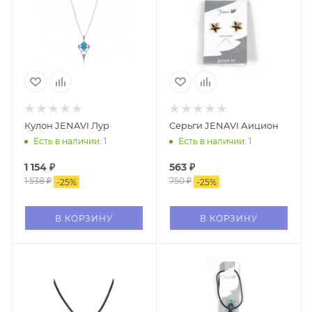
Кулон JENAVI Лур
Серьги JENAVI Аицион
Есть в наличии: 1
Есть в наличии: 1
1 154
₽
563
₽
1 538
₽
750
₽
-
25
%
-
25
%
В КОРЗИНУ
В КОРЗИНУ