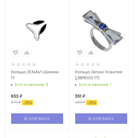
Кольцо JENAVI Шимми
Кольцо Jenavi Ксантия
17
(j381f000 17)
Есть в наличии: 3
Есть в наличии: 1
653
₽
351
₽
870
₽
468
₽
-
25
%
-
25
%
В КОРЗИНУ
В КОРЗИНУ