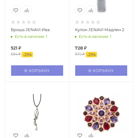
Брошь JENAVI Ива
Кулон JENAVI Мадлен 2
Есть в наличии: 1
Есть в наличии: 1
521
₽
728
₽
694
₽
970
₽
-
25
%
-
25
%
В КОРЗИНУ
В КОРЗИНУ