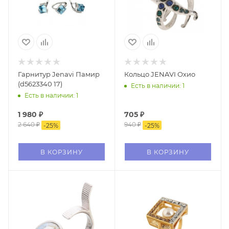
Гарнитур Jenavi Памир
Кольцо JENAVI Охио
(d5623340 17)
Есть в наличии: 1
Есть в наличии: 1
1 980
₽
705
₽
2 640
₽
940
₽
-
25
%
-
25
%
В КОРЗИНУ
В КОРЗИНУ