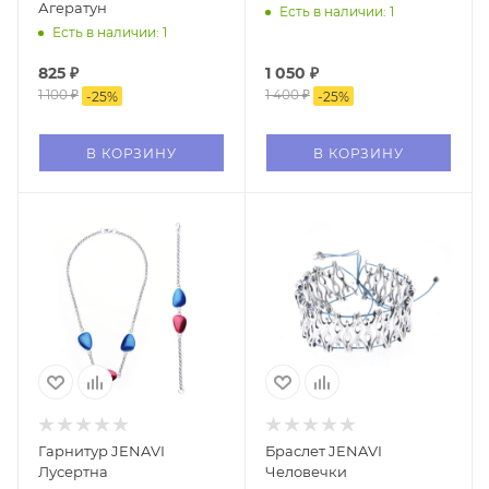
Агератун
Есть в наличии: 1
Есть в наличии: 1
825
₽
1 050
₽
1 100
₽
1 400
₽
-
25
%
-
25
%
В КОРЗИНУ
В КОРЗИНУ
Гарнитур JENAVI
Браслет JENAVI
Лусертна
Человечки