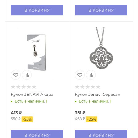
В КОРЗИНУ
В КОРЗИНУ
Кулон JENAVI Акара
Кулон Jenavi Серасан
Есть в наличии: 1
Есть в наличии: 1
413
₽
351
₽
550
₽
468
₽
-
25
%
-
25
%
В КОРЗИНУ
В КОРЗИНУ