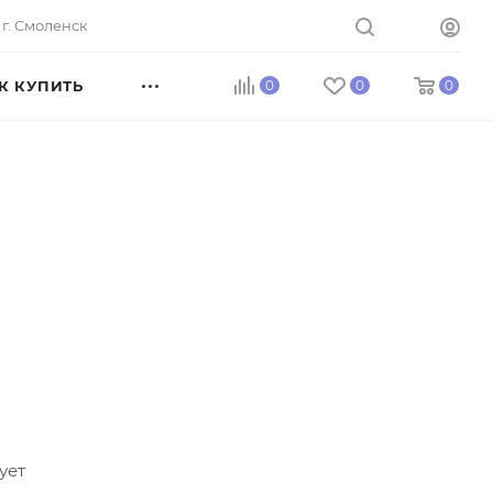
г. Смоленск
К КУПИТЬ
0
0
0
ует