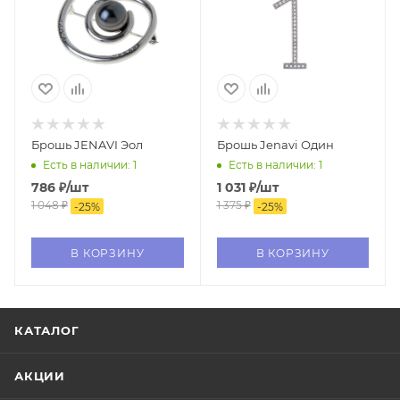
Брошь JENAVI Эол
Брошь Jenavi Один
Есть в наличии: 1
Есть в наличии: 1
786
₽
/шт
1 031
₽
/шт
1 048
₽
1 375
₽
-
25
%
-
25
%
В КОРЗИНУ
В КОРЗИНУ
КАТАЛОГ
АКЦИИ