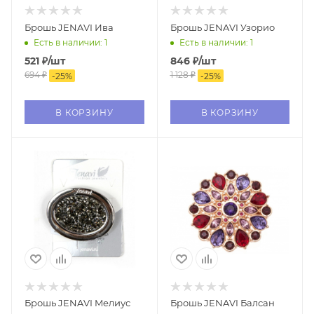
Брошь JENAVI Ива
Брошь JENAVI Узорио
Есть в наличии: 1
Есть в наличии: 1
521
₽
/шт
846
₽
/шт
694
₽
1 128
₽
-
25
%
-
25
%
В КОРЗИНУ
В КОРЗИНУ
Брошь JENAVI Mелиус
Брошь JENAVI Балсан