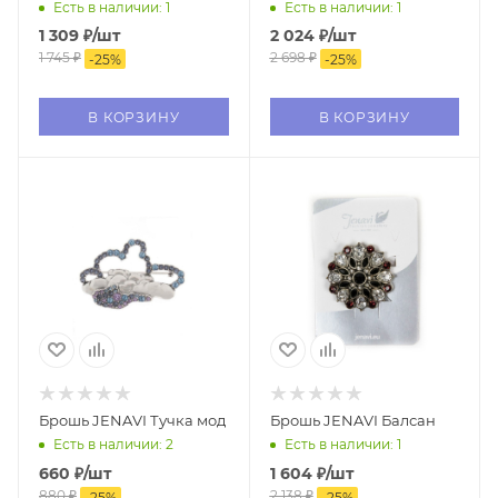
Есть в наличии: 1
Есть в наличии: 1
1 309
₽
/шт
2 024
₽
/шт
1 745
₽
2 698
₽
-
25
%
-
25
%
В КОРЗИНУ
В КОРЗИНУ
Брошь JENAVI Тучка мод
Брошь JENAVI Балсан
Есть в наличии: 2
Есть в наличии: 1
660
₽
/шт
1 604
₽
/шт
880
₽
2 138
₽
-
25
%
-
25
%