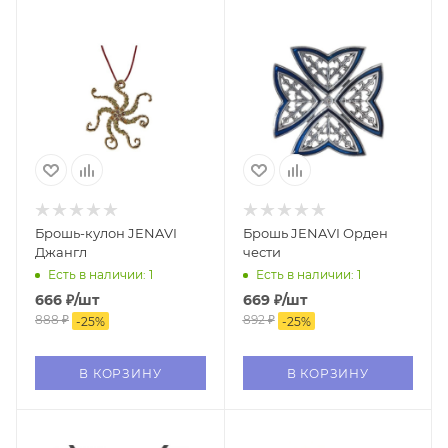
Брошь-кулон JENAVI
Брошь JENAVI Орден
Джангл
чести
Есть в наличии: 1
Есть в наличии: 1
666
₽
/шт
669
₽
/шт
888
₽
892
₽
-
25
%
-
25
%
В КОРЗИНУ
В КОРЗИНУ