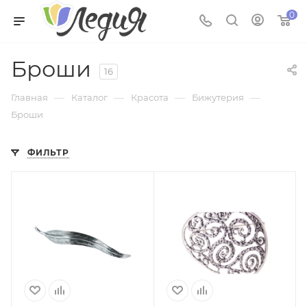
0
Броши
16
—
—
—
—
Главная
Каталог
Красота
Бижутерия
Броши
ФИЛЬТР